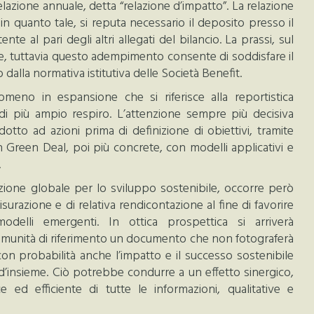
lazione annuale, detta “relazione d’impatto”. La relazione
 in quanto tale, si reputa necessario il deposito presso il
 al pari degli altri allegati del bilancio. La prassi, sul
me, tuttavia questo adempimento consente di soddisfare il
 dalla normativa istitutiva delle Società Benefit.
omeno in espansione che si riferisce alla reportistica
 di più ampio respiro. L’attenzione sempre più decisiva
otto ad azioni prima di definizione di obiettivi, tramite
Green Deal, poi più concrete, con modelli applicativi e
.
zione globale per lo sviluppo sostenibile, occorre però
surazione e di relativa rendicontazione al fine di favorire
odelli emergenti. In ottica prospettica si arriverà
omunità di riferimento un documento che non fotograferà
a con probabilità anche l’impatto e il successo sostenibile
d’insieme. Ciò potrebbe condurre a un effetto sinergico,
 ed efficiente di tutte le informazioni, qualitative e