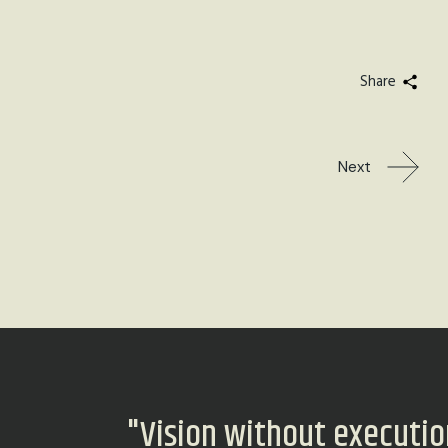
Share
Next
"Vision without execution