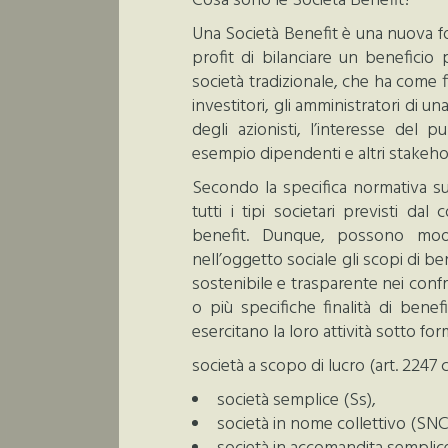
Cosa sono le Società Benefit?
Una Società Benefit è una nuova f
profit di bilanciare un beneficio p
società tradizionale, che ha come fi
investitori, gli amministratori di un
degli azionisti, l’interesse del p
esempio dipendenti e altri stakeho
Secondo la specifica normativa sul
tutti i tipi societari previsti dal
benefit. Dunque, possono modifi
nell’oggetto sociale gli scopi di 
sostenibile e trasparente nei conf
o più specifiche finalità di bene
esercitano la loro attività sotto for
società a scopo di lucro (art. 2247 c.
società semplice (Ss),
società in nome collettivo (SNC