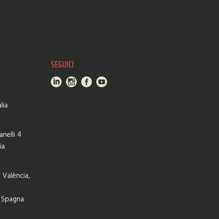
SEGUICI
lia
nelli 4
ia
 València,
| Spagna