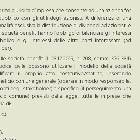
orma giuridica d’impresa che consente ad una azienda for
ubblico con gli utili degli azionisti. A differenza di una
nalità esclusiva la distribuzione di dividendi ad azionisti e
a società benefit hanno l’obbligo di bilanciare gli interessi
ubblico e gli interessi delle altre parti interessate (ad
lder).
le società benefit (l. 28.12.2015, n. 208, commi 376-384)
 codice civile possono utilizzare il modello della società
care il proprio atto costitutivo/statuto, inserendo
beneficio comune generale (operare in modo responsabile,
ronti degli stakeholder) e specifico (il perseguimento una
ficio comune) previsti dalla legge, tutte le imprese che
ma di:
c.):
),