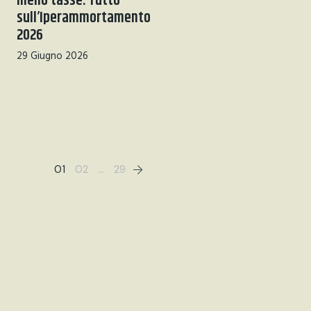
meno tasse. Tutto
sull’Iperammortamento
2026
29 Giugno 2026
01
02
…
29