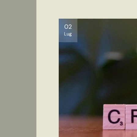
02
Lug