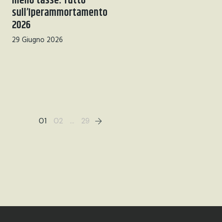
meno tasse. Tutto
sull’Iperammortamento
2026
29 Giugno 2026
01
02
…
29