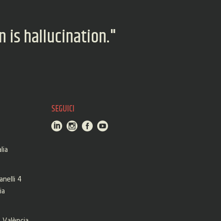
 is hallucination."
SEGUICI
lia
nelli 4
ia