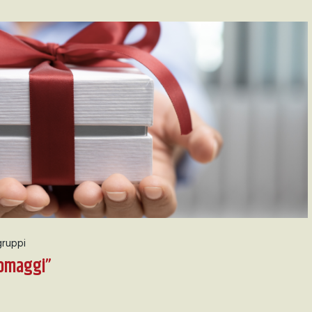
gruppi
“omaggi”