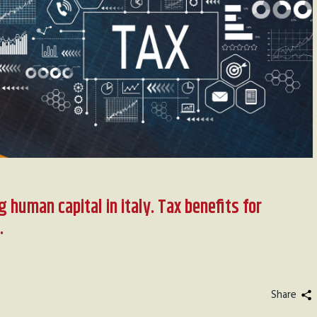
g human capital in italy. Tax benefits for
.
Share