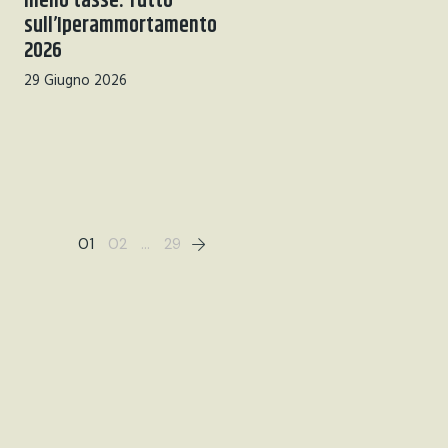
meno tasse. Tutto
sull’Iperammortamento
2026
29 Giugno 2026
01
02
…
29